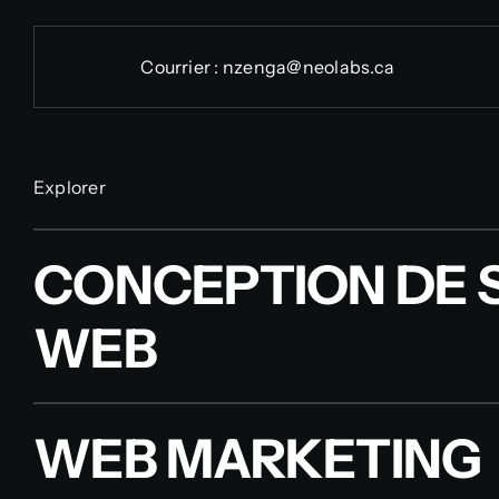
Courrier :
nzenga@neolabs.ca
Explorer
CONCEPTION DE S
WEB
WEB MARKETING