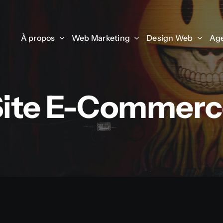
À propos
À propos
Web Marketing
Web Marketing
Design Web
Design Web
Age
Age
Site E-Commerc