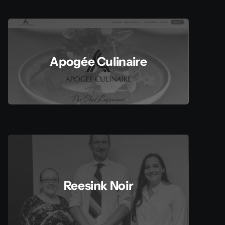
Apogée Culinaire
Reesink Noir