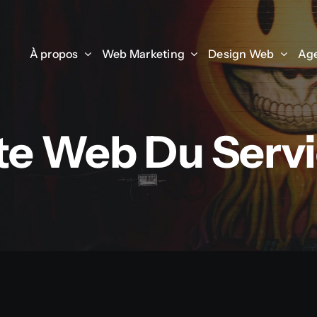
À propos
À propos
Web Marketing
Web Marketing
Design Web
Design Web
Age
Age
te Web Du Serv