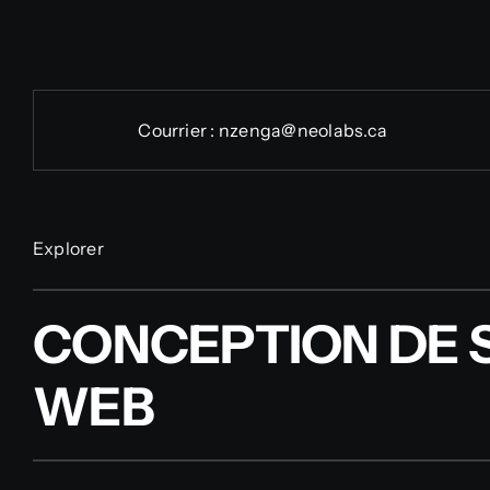
Courrier :
nzenga@neolabs.ca
Explorer
CONCEPTION DE S
WEB