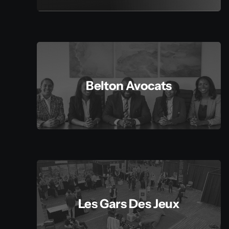
Belton Avocats
Les Gars Des Jeux