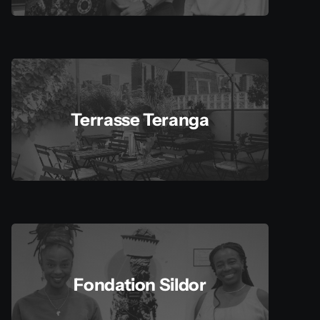
Terrasse Teranga
Fondation Sildor