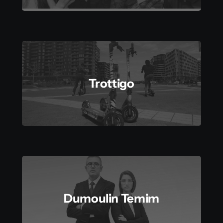
Trottigo
Dumoulin Temim