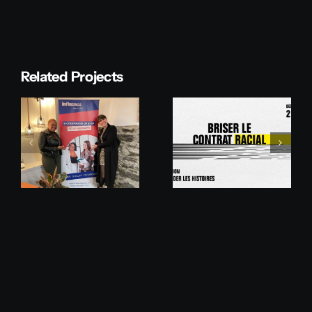
Related Projects
Briser Le
Contrat
Fondation
Racial :
Sildor
Redéfinir
L’histoire