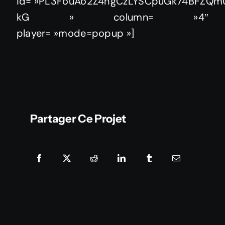
id= »PL3FouAo2Z4hgCzLYSCpuGk74BFZQm
kG » column= »4″
player= »mode=popup »]
Partager Ce Projet