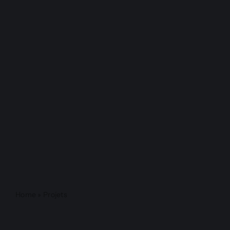
Contact
English
Home
»
Projets