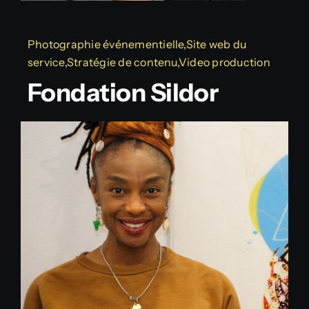
Photographie événementielle
,
Site web du
service
,
Stratégie de contenu
,
Video production
Fondation Sildor